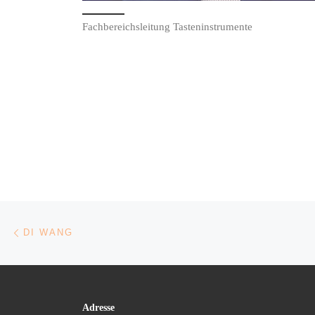
Fachbereichsleitung Tasteninstrumente
Post navigation
Previous post
DI WANG
Adresse