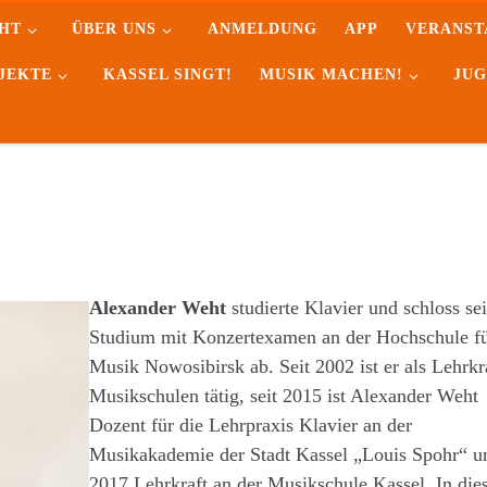
HT
ÜBER UNS
ANMELDUNG
APP
VERANST
JEKTE
KASSEL SINGT!
MUSIK MACHEN!
JUG
Alexander Weht
studierte Klavier und schloss se
Studium mit Konzertexamen an der Hochschule f
Musik Nowosibirsk ab. Seit 2002 ist er als Lehrkr
Musikschulen tätig, seit 2015 ist Alexander Weht
Dozent für die Lehrpraxis Klavier an der
Musikakademie der Stadt Kassel „Louis Spohr“ un
2017 Lehrkraft an der Musikschule Kassel. In di