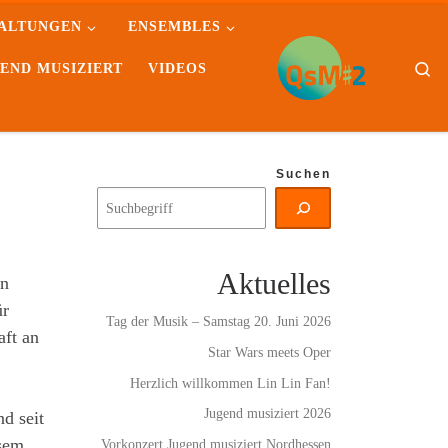
ALTUNGEN
ENSEMBLES
Se
END MUSIZIERT
VIDEOS
Suchen
Aktuelles
in
ür
Tag der Musik – Samstag 20. Juni 2026
aft an
Star Wars meets Oper
Herzlich willkommen Lin Lin Fan!
Jugend musiziert 2026
d seit
esem
Vorkonzert Jugend musiziert Nordhessen