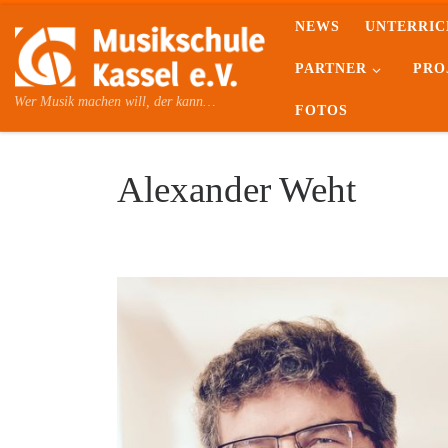
NEWS
UNTERRIC
Skip to content
PARTNER
PRO
Wer Musik machen will, der kann…
FOTOS
Alexander Weht