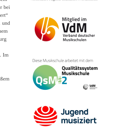
r bei
ert“
1 und
inem
urg
. Im
oßem