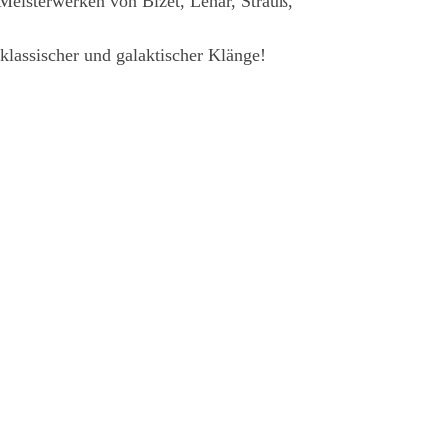
Meisterwerken von Bizet, Lehár, Strauß,
klassischer und galaktischer Klänge!