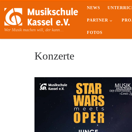
NEWS
UNTERRIC
Skip to content
PARTNER
PRO
Wer Musik machen will, der kann…
FOTOS
Konzerte