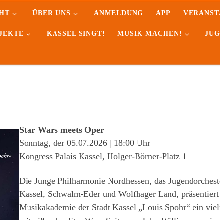
HT
ÜBER UNS
ANMELDUNG
APP
VERANST
JEKTE
KASSEL SINGT!
MUSIK MACHEN!
JUG
Star Wars meets Oper
Sonntag, der 05.07.2026 | 18:00 Uhr
Kongress Palais Kassel, Holger-Börner-Platz 1
Die Junge Philharmonie Nordhessen, das Jugendorcheste
Kassel, Schwalm-Eder und Wolfhager Land, präsentier
Musikakademie der Stadt Kassel „Louis Spohr“ ein viel