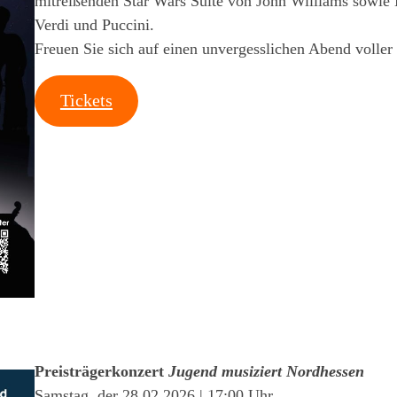
mitreißenden Star Wars Suite von John Williams sowie 
Verdi und Puccini.
Freuen Sie sich auf einen unvergesslichen Abend voller 
Tickets
Preisträgerkonzert
Jugend musiziert Nordhessen
Samstag, der 28.02.2026 | 17:00 Uhr