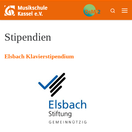
Skip to content
Search
Me
Stipendien
Elsbach Klavierstipendium