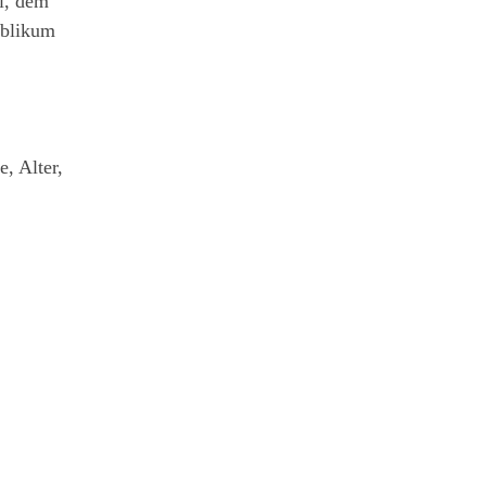
l, dem
ublikum
, Alter,