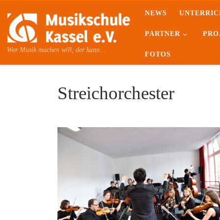
NEWS
UNTERRIC
Skip to content
PARTNER
PRO
Wer Musik machen will, der kann…
FOTOS
Streichorchester