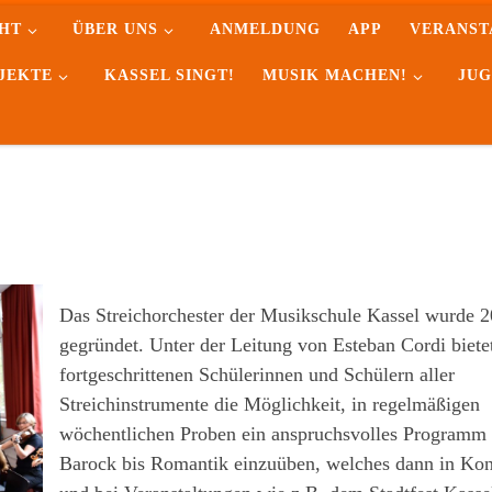
HT
ÜBER UNS
ANMELDUNG
APP
VERANST
JEKTE
KASSEL SINGT!
MUSIK MACHEN!
JUG
Das Streichorchester der Musikschule Kassel wurde 
gegründet. Unter der Leitung von Esteban Cordi biete
fortgeschrittenen Schülerinnen und Schülern aller
Streichinstrumente die Möglichkeit, in regelmäßigen
wöchentlichen Proben ein anspruchsvolles Programm
Barock bis Romantik einzuüben, welches dann in Kon