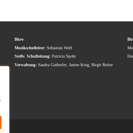
Büro
Bür
Musikschulleiter:
Sebastian Wolf
Mon
Stellv. Schulleitung:
Patricia Spohr
Don
Verwaltung:
Sandra Gutberlet, Janine Krug, Birgit Reitze
e
ed