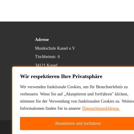
Adresse
Musikschule Kassel e.V.
Tischbeinstr. 6
34121 Kassel
Wir respektieren Ihre Privatsphäre
Tel.:
0561 / 739 82 52
oder
0561 / 816 575 36
Wir verwenden funktionale Cookies, um Ihr Besuchserlebnis zu
verbessern. Wenn Sie auf „Akzeptieren und fortfahren" klicken,
E-Mail:
info@musikschule-kassel.com
stimmen Sie der Verwendung von funktionalen Cookies zu. Weiter
Informationen finden Sie in unserer
Datenschutzerklärung.
Akzeptieren und fortfahren
© 2026
Musikschule Kassel e.V.
– All rights reserv