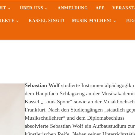
HT
ÜBER UNS
ANMELDUNG
APP
VERANST
JEKTE
KASSEL SINGT!
MUSIK MACHEN!
JUG
Sebastian Wolf
studierte Instrumentalpädagogik 
dem Hauptfach Schlagzeug an der Musikakademi
Kassel „Louis Spohr“ sowie an der Musikhochsch
Frankfurt. Nach den Studiengängen „staatlich gepr
Musikschullehrer“ und dem Diplomabschluss
absolvierte Sebastian Wolf ein Aufbaustudium zur
künstlerischen Reife. Neben seiner Unterrichtstäti