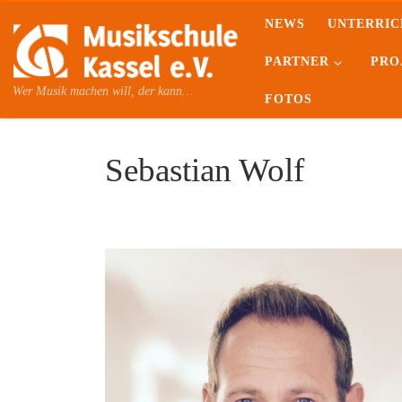
NEWS
UNTERRIC
Skip to content
PARTNER
PRO
Wer Musik machen will, der kann…
FOTOS
Sebastian Wolf