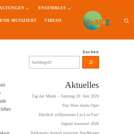
ALTUNGEN
ENSEMBLES
Se
END MUSIZIERT
VIDEOS
Suchen
Aktuelles
mit
e
Tag der Musik – Samstag 20. Juni 2026
ule
Star Wars meets Oper
üfter
Herzlich willkommen Lin Lin Fan!
Jugend musiziert 2026
gkeit
Vorkonzert Jugend musiziert Nordhessen