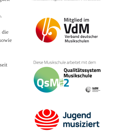
.
 die
sowie
seit