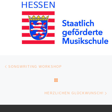
Post navigation
Previous post
SONGWRITING WORKSHOP
BACK TO POST LIST
Ne
HERZLICHEN GLÜCKWUNSCH!