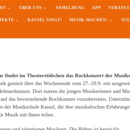
HT
ÜBER UNS
ANMELDUNG
APP
VERANST
JEKTE
KASSEL SINGT!
MUSIK MACHEN!
JUG
 findet im Theaterstübchen das Rockkonzert der Musiks
sik gastiert über das Wochenende vom 27.-29.9. mit ausgewä
Helmarshausen. Dort nutzen die jungen Musikerinnen und Mu
s auf das bevorstehende Rockkonzert vorzubereiten. Unterstütz
n der Musikschule Kassel, die ihre musikalischen Erfahrunge
ür Musik mit ihnen teilen.
ngen und talentierten Musikern. Die Bühne ist bereit für