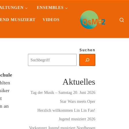
ALTUNGEN
ENSEMBLES
Se
END MUSIZIERT
VIDEOS
Suchen
chule
Aktuelles
hlten
siker
Tag der Musik – Samstag 20. Juni 2026
t
Star Wars meets Oper
n an
Herzlich willkommen Lin Lin Fan!
Jugend musiziert 2026
Vorkonzert Jugend musiziert Nordhessen