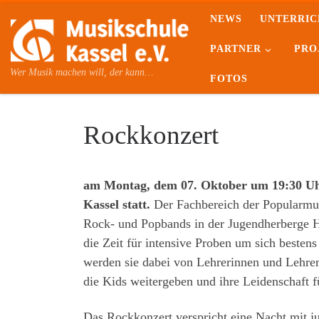
NEWS
UNTERRIC
Skip to content
PARTNER
PRO
Wer Musik machen will, der kann…
FOTOS
Rockkonzert
am Montag, dem 07. Oktober um 19:30 Uhr
Kassel statt.
Der Fachbereich der Popularmu
Rock- und Popbands in der Jugendherberge 
die Zeit für intensive Proben um sich besten
werden sie dabei von Lehrerinnen und Lehrer
die Kids weitergeben und ihre Leidenschaft f
Das Rockkonzert verspricht eine Nacht mit ju