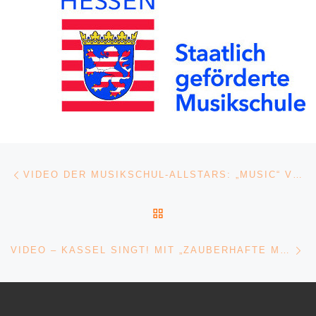
Post navigation
Previous post
VIDEO DER MUSIKSCHUL-ALLSTARS: „MUSIC“ VON JOHN MILES
BACK TO POST LIST
Ne
VIDEO – KASSEL SINGT! MIT „ZAUBERHAFTE MÄRCHEN DER GEBRÜDER GRIMM“